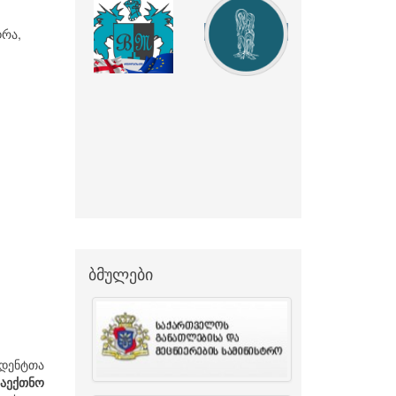
დრა,
ბმულები
დენტთა
აექთნო