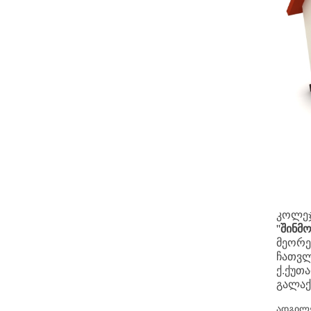
კოლეჯ
''
შინმ
მეორე
ჩათვლ
ქ.ქუთ
გალაქ
ადგილ