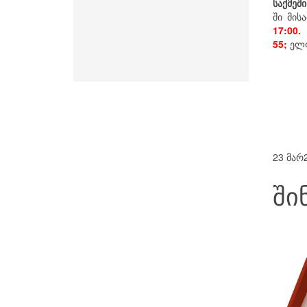
საქმეში
ში მის
17:00.
55;
ელფ
23 მარ
ში