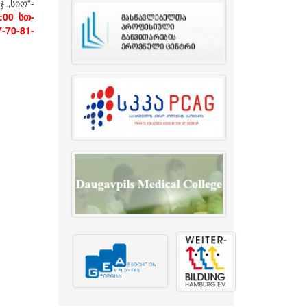
 „სიო“-
:00 სთ-
0-81-