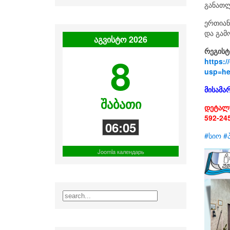
განათლ
ერთიან
და გამ
აგვისტო 2026
რეგისტ
8
https:
usp=he
მისამარ
შაბათი
დეტალუ
592-24
06:05
#სიო
#
Joomla календарь