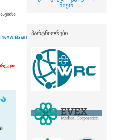
მიერ
ასებისა
პარტნიორები
SYDi4vYWrBxs6Duu28BuASMWRihQ/viewform?
ირეკეთ:
ი