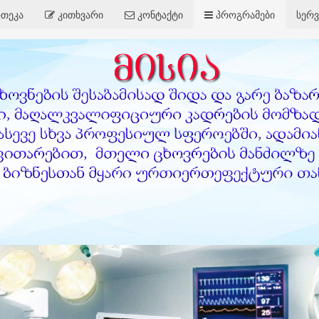
თეკა
კითხვარი
კონტაქტი
პროგრამები
სერვ